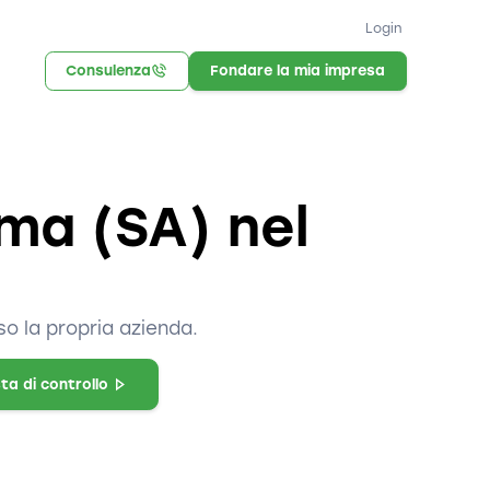
Login
Consulenza
Fondare la mia impresa
ma (SA) nel
o la propria azienda.
sta di controllo