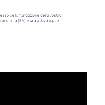
cesso della fondazione della vostra
à anonima (SA) è ora attiva e può