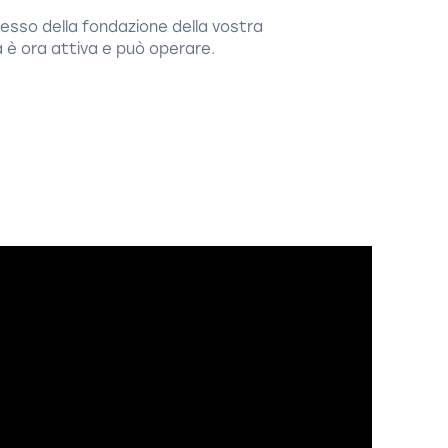
cesso della fondazione della vostra
 è ora attiva e può operare.