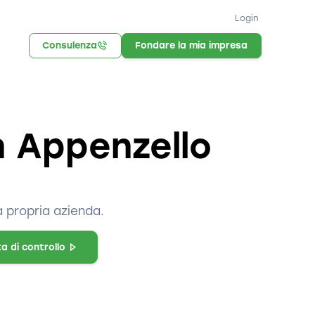
Login
Consulenza
Fondare la mia impresa
n Appenzello
a propria azienda.
ta di controllo