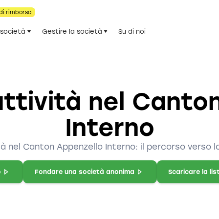
di rimborso
 società
Gestire la società
Su di noi
attività nel Canto
Interno
tà nel Canton Appenzello Interno: il percorso verso l
o
Fondare una società anonima
Scaricare la lis