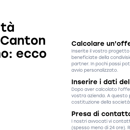
età
 Canton
Calcolare un'off
no: ecco
Inserite il vostro proget
beneficiate della condivisi
partner. In pochi passi po
avvio personalizzato.
Inserire i dati d
Dopo aver calcolato l'offer
vostra azienda. A questo p
costituzione della società
Presa di contatt
I nostri avvocati vi contat
(spesso meno di 24 ore). Ri